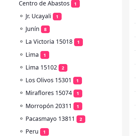
Centro de Abastos
1
⚬
Jr. Ucayali
1
⚬
Junín
8
⚬
La Victoria 15018
1
⚬
Lima
1
⚬
Lima 15102
2
⚬
Los Olivos 15301
1
⚬
Miraflores 15074
1
⚬
Morropón 20311
1
⚬
Pacasmayo 13811
2
⚬
Peru
1