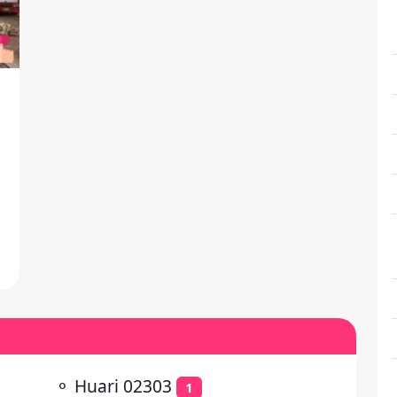
⚬
Huari 02303
1