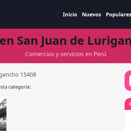
Inicio
Nuevos
Populare
en San Juan de Luriga
Comercios y servicios en Perú
igancho 15408
esta categoría: