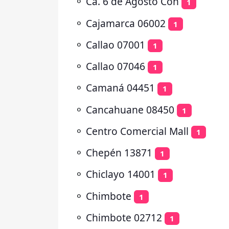
⚬
Ca. 6 de Agosto Con
1
⚬
Cajamarca 06002
1
⚬
Callao 07001
1
⚬
Callao 07046
1
⚬
Camaná 04451
1
⚬
Cancahuane 08450
1
⚬
Centro Comercial Mall
1
⚬
Chepén 13871
1
⚬
Chiclayo 14001
1
⚬
Chimbote
1
⚬
Chimbote 02712
1