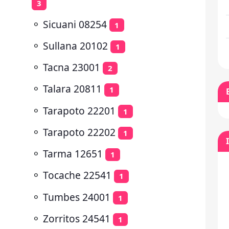
3
⚬
Sicuani 08254
1
⚬
Sullana 20102
1
⚬
Tacna 23001
2
⚬
Talara 20811
1
⚬
Tarapoto 22201
1
⚬
Tarapoto 22202
1
⚬
Tarma 12651
1
⚬
Tocache 22541
1
⚬
Tumbes 24001
1
⚬
Zorritos 24541
1