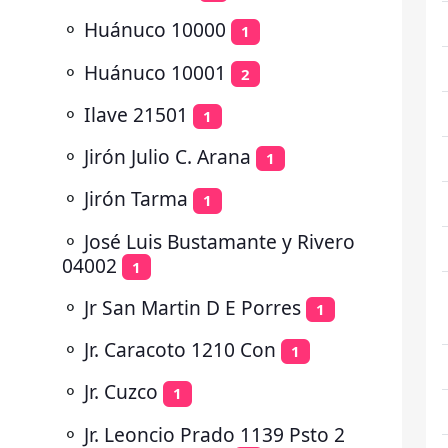
⚬
Huánuco 10000
1
⚬
Huánuco 10001
2
⚬
Ilave 21501
1
⚬
Jirón Julio C. Arana
1
⚬
Jirón Tarma
1
⚬
José Luis Bustamante y Rivero
04002
1
⚬
Jr San Martin D E Porres
1
⚬
Jr. Caracoto 1210 Con
1
⚬
Jr. Cuzco
1
⚬
Jr. Leoncio Prado 1139 Psto 2