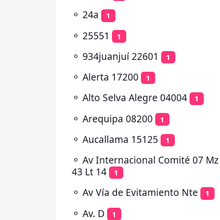
⚬
24a
1
⚬
25551
1
⚬
934juanjuí 22601
1
⚬
Alerta 17200
1
⚬
Alto Selva Alegre 04004
1
⚬
Arequipa 08200
1
⚬
Aucallama 15125
1
⚬
Av Internacional Comité 07 Mz
43 Lt 14
1
⚬
Av Vía de Evitamiento Nte
1
⚬
Av. D
1