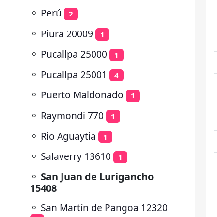
⚬
Perú
2
⚬
Piura 20009
1
⚬
Pucallpa 25000
1
⚬
Pucallpa 25001
4
⚬
Puerto Maldonado
1
⚬
Raymondi 770
1
⚬
Rio Aguaytia
1
⚬
Salaverry 13610
1
⚬
San Juan de Lurigancho
15408
⚬
San Martín de Pangoa 12320