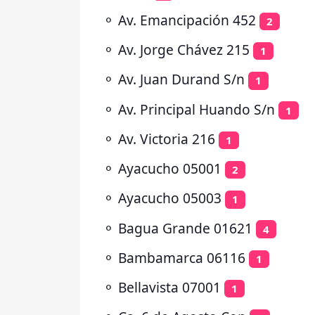
⚬
Av. Emancipación 452
2
⚬
Av. Jorge Chávez 215
1
⚬
Av. Juan Durand S/n
1
⚬
Av. Principal Huando S/n
1
⚬
Av. Victoria 216
1
⚬
Ayacucho 05001
2
⚬
Ayacucho 05003
1
⚬
Bagua Grande 01621
4
⚬
Bambamarca 06116
1
⚬
Bellavista 07001
1