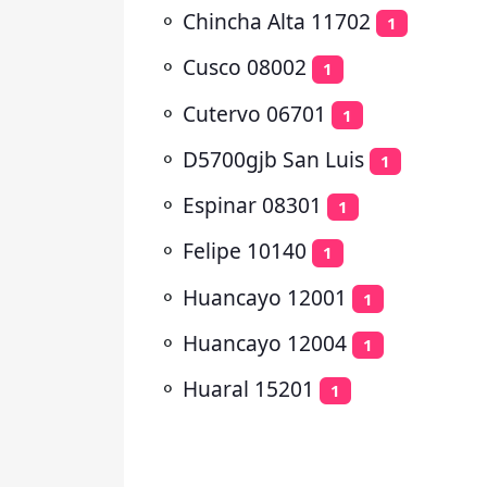
⚬
Chincha Alta 11702
1
⚬
Cusco 08002
1
⚬
Cutervo 06701
1
⚬
D5700gjb San Luis
1
⚬
Espinar 08301
1
⚬
Felipe 10140
1
⚬
Huancayo 12001
1
⚬
Huancayo 12004
1
⚬
Huaral 15201
1