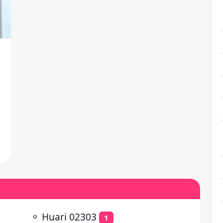
⚬
Huari 02303
1