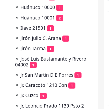
⚬
Huánuco 10000
1
⚬
Huánuco 10001
2
⚬
Ilave 21501
1
⚬
Jirón Julio C. Arana
1
⚬
Jirón Tarma
1
⚬
José Luis Bustamante y Rivero
04002
1
⚬
Jr San Martin D E Porres
1
⚬
Jr. Caracoto 1210 Con
1
⚬
Jr. Cuzco
1
⚬
Jr. Leoncio Prado 1139 Psto 2