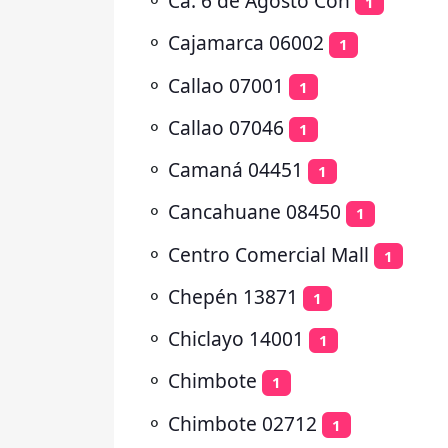
⚬
Ca. 6 de Agosto Con
1
⚬
Cajamarca 06002
1
⚬
Callao 07001
1
⚬
Callao 07046
1
⚬
Camaná 04451
1
⚬
Cancahuane 08450
1
⚬
Centro Comercial Mall
1
⚬
Chepén 13871
1
⚬
Chiclayo 14001
1
⚬
Chimbote
1
⚬
Chimbote 02712
1