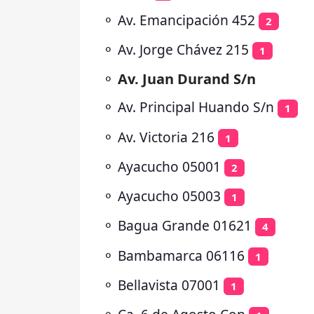
⚬
Av. Emancipación 452
2
⚬
Av. Jorge Chávez 215
1
⚬
Av. Juan Durand S/n
⚬
Av. Principal Huando S/n
1
⚬
Av. Victoria 216
1
⚬
Ayacucho 05001
2
⚬
Ayacucho 05003
1
⚬
Bagua Grande 01621
4
⚬
Bambamarca 06116
1
⚬
Bellavista 07001
1