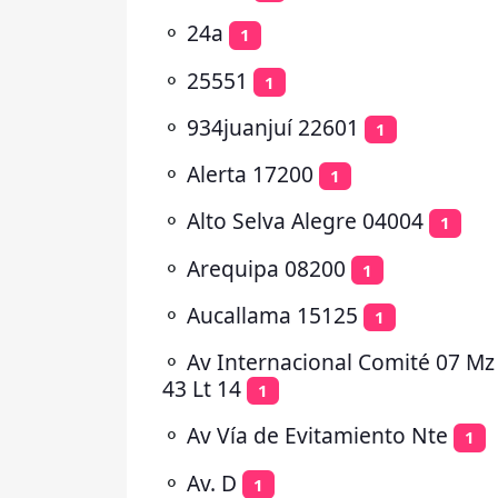
⚬
24a
1
⚬
25551
1
⚬
934juanjuí 22601
1
⚬
Alerta 17200
1
⚬
Alto Selva Alegre 04004
1
⚬
Arequipa 08200
1
⚬
Aucallama 15125
1
⚬
Av Internacional Comité 07 Mz
43 Lt 14
1
⚬
Av Vía de Evitamiento Nte
1
⚬
Av. D
1