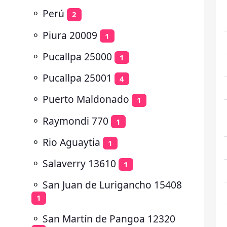
⚬
Perú
2
⚬
Piura 20009
1
⚬
Pucallpa 25000
1
⚬
Pucallpa 25001
4
⚬
Puerto Maldonado
1
⚬
Raymondi 770
1
⚬
Rio Aguaytia
1
⚬
Salaverry 13610
1
⚬
San Juan de Lurigancho 15408
1
⚬
San Martín de Pangoa 12320