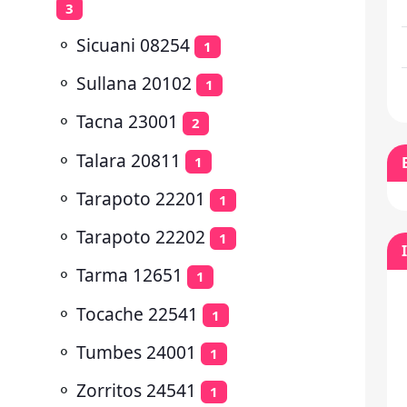
3
⚬
Sicuani 08254
1
⚬
Sullana 20102
1
⚬
Tacna 23001
2
⚬
Talara 20811
1
⚬
Tarapoto 22201
1
⚬
Tarapoto 22202
1
⚬
Tarma 12651
1
⚬
Tocache 22541
1
⚬
Tumbes 24001
1
⚬
Zorritos 24541
1