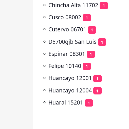
⚬
Chincha Alta 11702
1
⚬
Cusco 08002
1
⚬
Cutervo 06701
1
⚬
D5700gjb San Luis
1
⚬
Espinar 08301
1
⚬
Felipe 10140
1
⚬
Huancayo 12001
1
⚬
Huancayo 12004
1
⚬
Huaral 15201
1