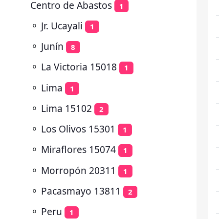
Centro de Abastos
1
⚬
Jr. Ucayali
1
⚬
Junín
8
⚬
La Victoria 15018
1
⚬
Lima
1
⚬
Lima 15102
2
⚬
Los Olivos 15301
1
⚬
Miraflores 15074
1
⚬
Morropón 20311
1
⚬
Pacasmayo 13811
2
⚬
Peru
1