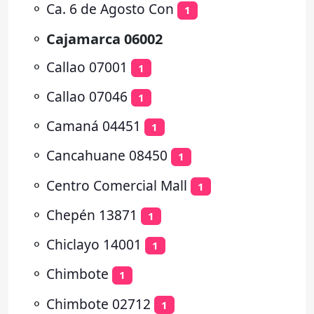
⚬
Ca. 6 de Agosto Con
1
⚬
Cajamarca 06002
⚬
Callao 07001
1
⚬
Callao 07046
1
⚬
Camaná 04451
1
⚬
Cancahuane 08450
1
⚬
Centro Comercial Mall
1
⚬
Chepén 13871
1
⚬
Chiclayo 14001
1
⚬
Chimbote
1
⚬
Chimbote 02712
1