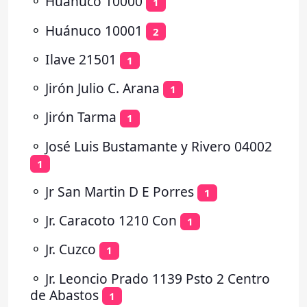
⚬
Huánuco 10000
1
⚬
Huánuco 10001
2
⚬
Ilave 21501
1
⚬
Jirón Julio C. Arana
1
⚬
Jirón Tarma
1
⚬
José Luis Bustamante y Rivero 04002
1
⚬
Jr San Martin D E Porres
1
⚬
Jr. Caracoto 1210 Con
1
⚬
Jr. Cuzco
1
⚬
Jr. Leoncio Prado 1139 Psto 2 Centro
de Abastos
1