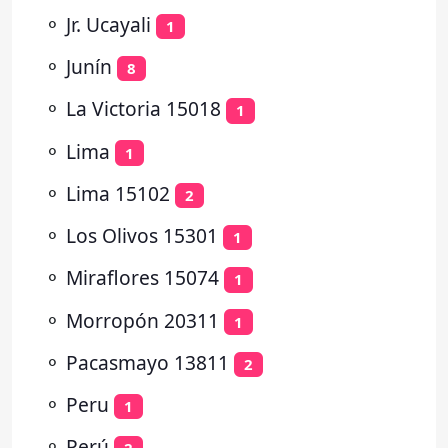
⚬
Jr. Ucayali
1
⚬
Junín
8
⚬
La Victoria 15018
1
⚬
Lima
1
⚬
Lima 15102
2
⚬
Los Olivos 15301
1
⚬
Miraflores 15074
1
⚬
Morropón 20311
1
⚬
Pacasmayo 13811
2
⚬
Peru
1
⚬
Perú