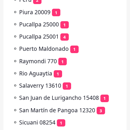
2
⚬
Piura 20009
1
⚬
Pucallpa 25000
1
⚬
Pucallpa 25001
4
⚬
Puerto Maldonado
1
⚬
Raymondi 770
1
⚬
Rio Aguaytia
1
⚬
Salaverry 13610
1
⚬
San Juan de Lurigancho 15408
1
⚬
San Martín de Pangoa 12320
3
⚬
Sicuani 08254
1