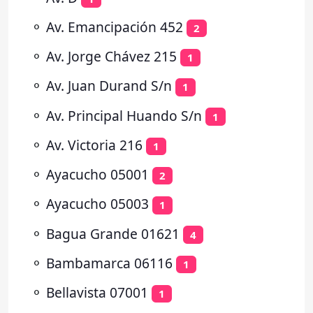
⚬
Av. Emancipación 452
2
⚬
Av. Jorge Chávez 215
1
⚬
Av. Juan Durand S/n
1
⚬
Av. Principal Huando S/n
1
⚬
Av. Victoria 216
1
⚬
Ayacucho 05001
2
⚬
Ayacucho 05003
1
⚬
Bagua Grande 01621
4
⚬
Bambamarca 06116
1
⚬
Bellavista 07001
1