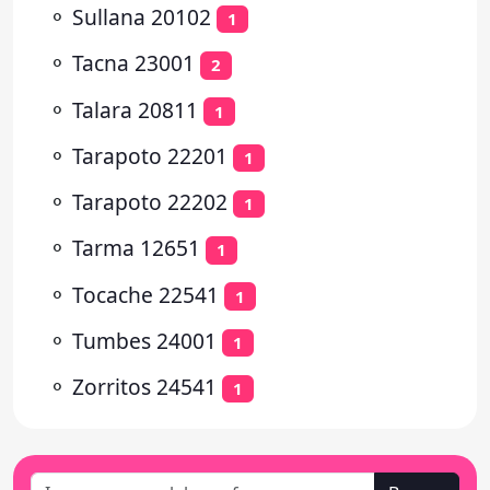
⚬
Sullana 20102
1
⚬
Tacna 23001
2
⚬
Talara 20811
1
⚬
Tarapoto 22201
1
⚬
Tarapoto 22202
1
⚬
Tarma 12651
1
⚬
Tocache 22541
1
⚬
Tumbes 24001
1
⚬
Zorritos 24541
1