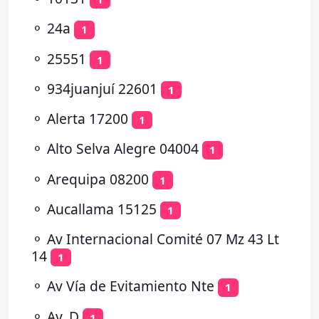
⚬
24a
1
⚬
25551
1
⚬
934juanjuí 22601
1
⚬
Alerta 17200
1
⚬
Alto Selva Alegre 04004
1
⚬
Arequipa 08200
1
⚬
Aucallama 15125
1
⚬
Av Internacional Comité 07 Mz 43 Lt
14
1
⚬
Av Vía de Evitamiento Nte
1
⚬
Av. D
1