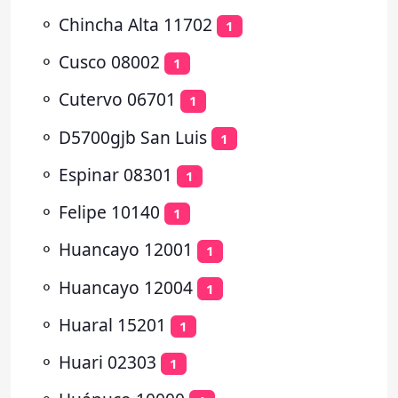
⚬
Chincha Alta 11702
1
⚬
Cusco 08002
1
⚬
Cutervo 06701
1
⚬
D5700gjb San Luis
1
⚬
Espinar 08301
1
⚬
Felipe 10140
1
⚬
Huancayo 12001
1
⚬
Huancayo 12004
1
⚬
Huaral 15201
1
⚬
Huari 02303
1