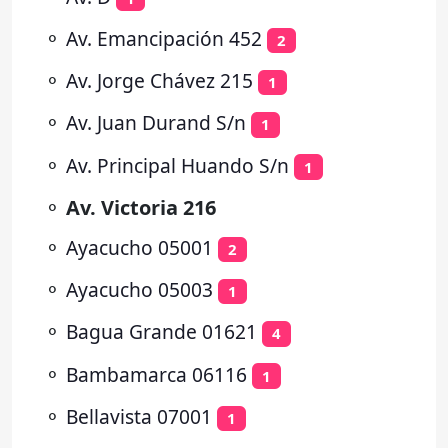
⚬
Av. Emancipación 452
2
⚬
Av. Jorge Chávez 215
1
⚬
Av. Juan Durand S/n
1
⚬
Av. Principal Huando S/n
1
⚬
Av. Victoria 216
⚬
Ayacucho 05001
2
⚬
Ayacucho 05003
1
⚬
Bagua Grande 01621
4
⚬
Bambamarca 06116
1
⚬
Bellavista 07001
1