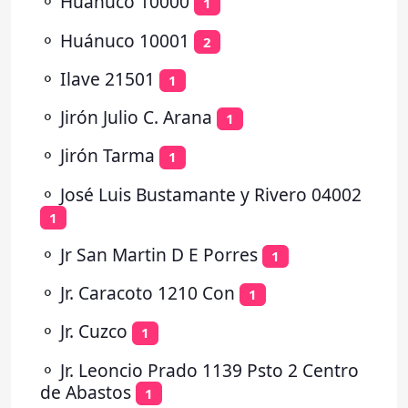
⚬
Huánuco 10000
1
⚬
Huánuco 10001
2
⚬
Ilave 21501
1
⚬
Jirón Julio C. Arana
1
⚬
Jirón Tarma
1
⚬
José Luis Bustamante y Rivero 04002
1
⚬
Jr San Martin D E Porres
1
⚬
Jr. Caracoto 1210 Con
1
⚬
Jr. Cuzco
1
⚬
Jr. Leoncio Prado 1139 Psto 2 Centro
de Abastos
1