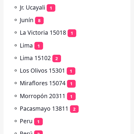
⚬
Jr. Ucayali
1
⚬
Junín
8
⚬
La Victoria 15018
1
⚬
Lima
1
⚬
Lima 15102
2
⚬
Los Olivos 15301
1
⚬
Miraflores 15074
1
⚬
Morropón 20311
1
⚬
Pacasmayo 13811
2
⚬
Peru
1
⚬
Perú