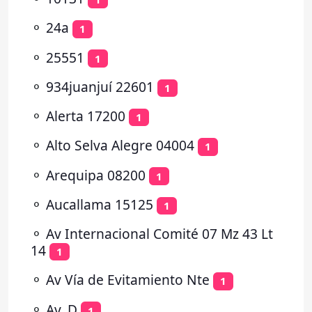
⚬
24a
1
⚬
25551
1
⚬
934juanjuí 22601
1
⚬
Alerta 17200
1
⚬
Alto Selva Alegre 04004
1
⚬
Arequipa 08200
1
⚬
Aucallama 15125
1
⚬
Av Internacional Comité 07 Mz 43 Lt
14
1
⚬
Av Vía de Evitamiento Nte
1
⚬
Av. D
1