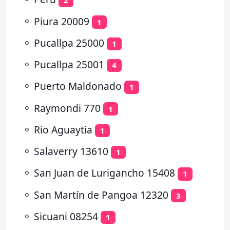
2
⚬
Piura 20009
1
⚬
Pucallpa 25000
1
⚬
Pucallpa 25001
4
⚬
Puerto Maldonado
1
⚬
Raymondi 770
1
⚬
Rio Aguaytia
1
⚬
Salaverry 13610
1
⚬
San Juan de Lurigancho 15408
1
⚬
San Martín de Pangoa 12320
3
⚬
Sicuani 08254
1