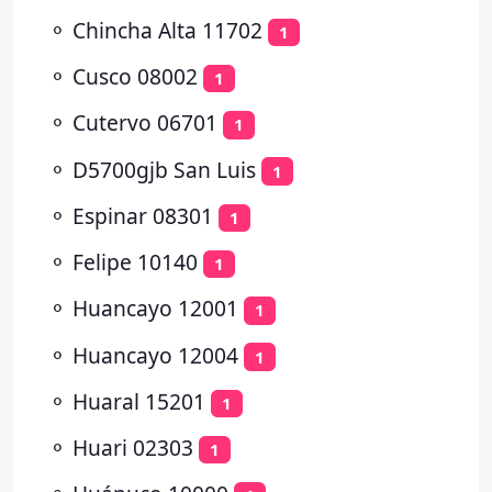
⚬
Chincha Alta 11702
1
⚬
Cusco 08002
1
⚬
Cutervo 06701
1
⚬
D5700gjb San Luis
1
⚬
Espinar 08301
1
⚬
Felipe 10140
1
⚬
Huancayo 12001
1
⚬
Huancayo 12004
1
⚬
Huaral 15201
1
⚬
Huari 02303
1