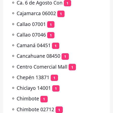
⚬
Ca. 6 de Agosto Con
1
⚬
Cajamarca 06002
1
⚬
Callao 07001
1
⚬
Callao 07046
1
⚬
Camaná 04451
1
⚬
Cancahuane 08450
1
⚬
Centro Comercial Mall
1
⚬
Chepén 13871
1
⚬
Chiclayo 14001
1
⚬
Chimbote
1
⚬
Chimbote 02712
1