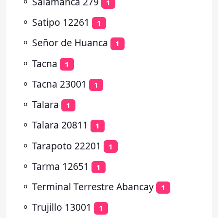
⚬
Salamanca 279
1
⚬
Satipo 12261
1
⚬
Señor de Huanca
1
⚬
Tacna
1
⚬
Tacna 23001
1
⚬
Talara
1
⚬
Talara 20811
1
⚬
Tarapoto 22201
1
⚬
Tarma 12651
1
⚬
Terminal Terrestre Abancay
1
⚬
Trujillo 13001
1