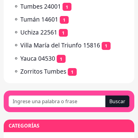
⚬
Tumbes 24001
1
⚬
Tumán 14601
1
⚬
Uchiza 22561
1
⚬
Villa María del Triunfo 15816
1
⚬
Yauca 04530
1
⚬
Zorritos Tumbes
1
Buscar
CATEGORÍAS