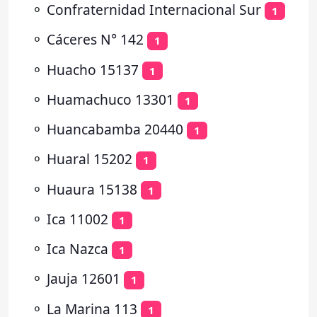
⚬
Confraternidad Internacional Sur
1
⚬
Cáceres N° 142
1
⚬
Huacho 15137
1
⚬
Huamachuco 13301
1
⚬
Huancabamba 20440
1
⚬
Huaral 15202
1
⚬
Huaura 15138
1
⚬
Ica 11002
1
⚬
Ica Nazca
1
⚬
Jauja 12601
1
⚬
La Marina 113
1