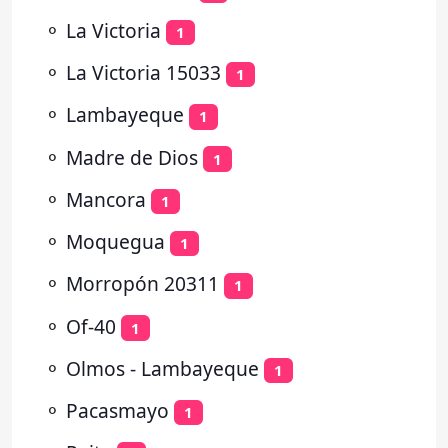
⚬
La Victoria
1
⚬
La Victoria 15033
1
⚬
Lambayeque
1
⚬
Madre de Dios
1
⚬
Mancora
1
⚬
Moquegua
1
⚬
Morropón 20311
1
⚬
Of-40
1
⚬
Olmos - Lambayeque
1
⚬
Pacasmayo
1