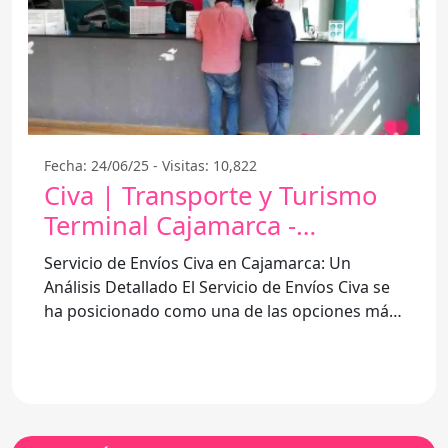
Fecha: 24/06/25 - Visitas: 10,822
Civa | Transporte y Turismo
Terminal Cajamarca -
Cajamarca 06003
Servicio de Envíos Civa en Cajamarca: Un
Análisis Detallado El Servicio de Envíos Civa se
ha posicionado como una de las opciones más
conocidas para el