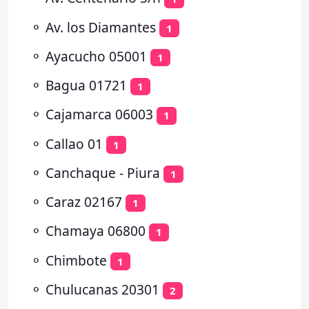
⚬
Av. los Diamantes
1
⚬
Ayacucho 05001
1
⚬
Bagua 01721
1
⚬
Cajamarca 06003
1
⚬
Callao 01
1
⚬
Canchaque - Piura
1
⚬
Caraz 02167
1
⚬
Chamaya 06800
1
⚬
Chimbote
1
⚬
Chulucanas 20301
2