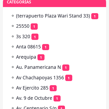
CATEGORÍAS
⚬
(terrapuerto Plaza Wari Stand 33)
1
⚬
25550
1
⚬
3s 320
1
⚬
Anta 08615
1
⚬
Arequipa
1
⚬
Au. Panamericana N
1
⚬
Av Chachapoyas 1356
1
⚬
Av Ejercito 285
1
⚬
Av. 9 de Octubre
1
⚬
Av. Centenario S/n
1