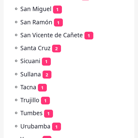
⚬
San Miguel
1
⚬
San Ramón
1
⚬
San Vicente de Cañete
1
⚬
Santa Cruz
2
⚬
Sicuani
1
⚬
Sullana
2
⚬
Tacna
1
⚬
Trujillo
1
⚬
Tumbes
1
⚬
Urubamba
1