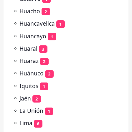
⚬
Huacho
2
⚬
Huancavelica
1
⚬
Huancayo
1
⚬
Huaral
3
⚬
Huaraz
2
⚬
Huánuco
2
⚬
Iquitos
1
⚬
Jaén
2
⚬
La Unión
1
⚬
Lima
6