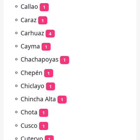
⚬
Callao
1
⚬
Caraz
1
⚬
Carhuaz
4
⚬
Cayma
1
⚬
Chachapoyas
1
⚬
Chepén
1
⚬
Chiclayo
1
⚬
Chincha Alta
1
⚬
Chota
1
⚬
Cusco
1
⚬
Cutervo
1