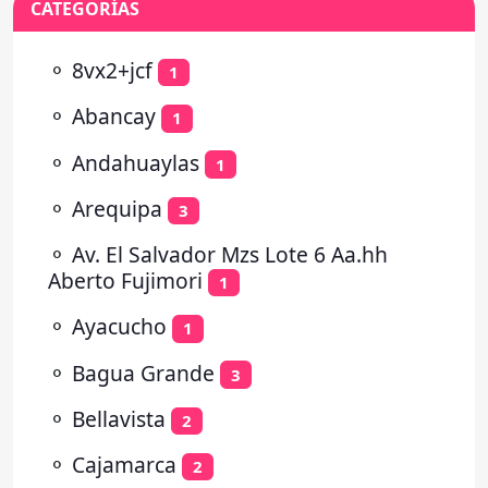
CATEGORÍAS
⚬
8vx2+jcf
1
⚬
Abancay
1
⚬
Andahuaylas
1
⚬
Arequipa
3
⚬
Av. El Salvador Mzs Lote 6 Aa.hh
Aberto Fujimori
1
⚬
Ayacucho
1
⚬
Bagua Grande
3
⚬
Bellavista
2
⚬
Cajamarca
2