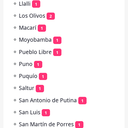
⚬
Llalli
1
⚬
Los Olivos
2
⚬
Macarí
1
⚬
Moyobamba
1
⚬
Pueblo Libre
1
⚬
Puno
1
⚬
Puquío
1
⚬
Saltur
1
⚬
San Antonio de Putina
1
⚬
San Luis
1
⚬
San Martín de Porres
1