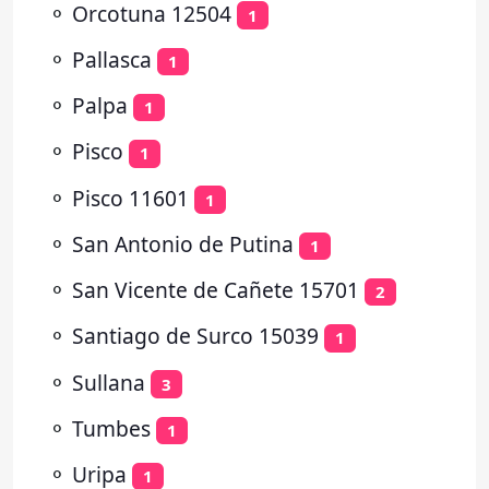
⚬
Orcotuna 12504
1
⚬
Pallasca
1
⚬
Palpa
1
⚬
Pisco
1
⚬
Pisco 11601
1
⚬
San Antonio de Putina
1
⚬
San Vicente de Cañete 15701
2
⚬
Santiago de Surco 15039
1
⚬
Sullana
3
⚬
Tumbes
1
⚬
Uripa
1