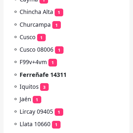
⚬
Chincha Alta
1
⚬
Churcampa
1
⚬
Cusco
1
⚬
Cusco 08006
1
⚬
F99v+4vm
1
⚬
Ferreñafe 14311
⚬
Iquitos
3
⚬
Jaén
1
⚬
Lircay 09405
1
⚬
Llata 10660
1