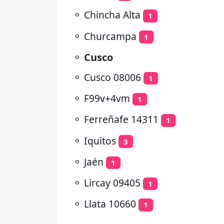
⚬
Chincha Alta
1
⚬
Churcampa
1
⚬
Cusco
⚬
Cusco 08006
1
⚬
F99v+4vm
1
⚬
Ferreñafe 14311
1
⚬
Iquitos
3
⚬
Jaén
1
⚬
Lircay 09405
1
⚬
Llata 10660
1