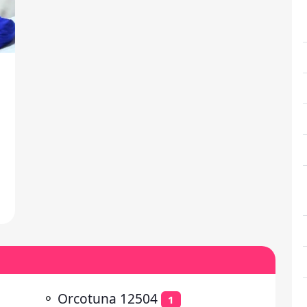
u
⚬
Orcotuna 12504
1