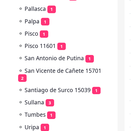
⚬
Pallasca
1
⚬
Palpa
1
⚬
Pisco
1
⚬
Pisco 11601
1
⚬
San Antonio de Putina
1
⚬
San Vicente de Cañete 15701
2
⚬
Santiago de Surco 15039
1
⚬
Sullana
3
⚬
Tumbes
1
⚬
Uripa
1