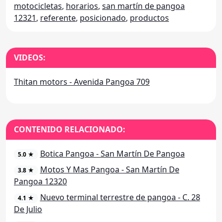
motocicletas
,
horarios
,
san martín de pangoa
12321
,
referente
,
posicionado
,
productos
VIDEOS:
Thitan motors - Avenida Pangoa 709
CONTENIDO RELACIONADO:
Botica Pangoa - San Martín De Pangoa
5.0 ★
Motos Y Mas Pangoa - San Martín De
3.8 ★
Pangoa 12320
Nuevo terminal terrestre de pangoa - C. 28
4.1 ★
De Julio