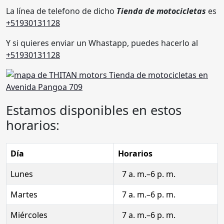
La línea de telefono de dicho
Tienda de motocicletas
es
+51930131128
Y si quieres enviar un Whastapp, puedes hacerlo al
+51930131128
Estamos disponibles en estos
horarios:
Día
Horarios
Lunes
7 a. m.–6 p. m.
Martes
7 a. m.–6 p. m.
Miércoles
7 a. m.–6 p. m.