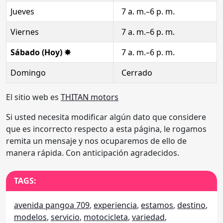
Jueves
7 a. m.–6 p. m.
Viernes
7 a. m.–6 p. m.
Sábado (Hoy) ✸
7 a. m.–6 p. m.
Domingo
Cerrado
El sitio web es
THITAN motors
Si usted necesita modificar algún dato que considere
que es incorrecto respecto a esta página, le rogamos
remita un mensaje y nos ocuparemos de ello de
manera rápida. Con anticipación agradecidos.
TAGS:
avenida pangoa 709
,
experiencia
,
estamos
,
destino
,
modelos
,
servicio
,
motocicleta
,
variedad
,