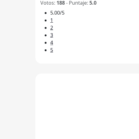
Votos:
188
- Puntaje:
5.0
5.00/5
1
2
3
4
5