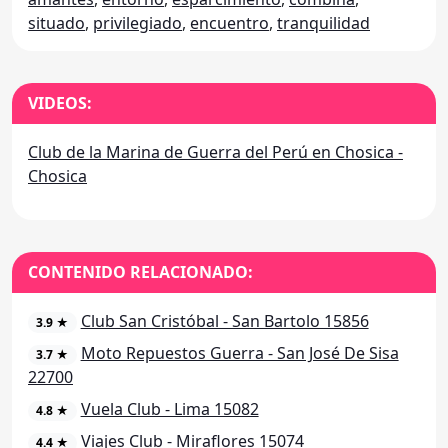
situado
,
privilegiado
,
encuentro
,
tranquilidad
VIDEOS:
Club de la Marina de Guerra del Perú en Chosica -
Chosica
CONTENIDO RELACIONADO:
Club San Cristóbal - San Bartolo 15856
3.9 ★
Moto Repuestos Guerra - San José De Sisa
3.7 ★
22700
Vuela Club - Lima 15082
4.8 ★
Viajes Club - Miraflores 15074
4.4 ★