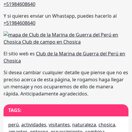
+51984608640
Y si quieres enviar un Whastapp, puedes hacerlo al
+51984608640
El sitio web es
Club de la Marina de Guerra del Perú en
Chosica
Si desea cambiar cualquier detalle que piense que no es
preciso acerca de esta página, le rogamos haga llegar
un mensaje y nos ocuparemos de ello de manera
rápida. Anticipadamente agradecidos.
TAGS:
perú
,
actividades
,
visitantes
,
naturaleza
,
chosica
,
amantes
,
entorno
,
esparcimiento
,
combina
,