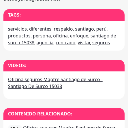
TAGS:
servicios
,
diferentes
,
respaldo
,
santiago
,
perú
,
productos
,
persona
,
oficina
,
enfoque
,
santiago de
surco 15038
,
agencia
,
centrado
,
visitar
,
seguros
VIDEOS:
Oficina seguros Mapfre Santiago de Surco -
Santiago De Surco 15038
CONTENIDO RELACIONADO:
Oficina seguros Mapfre Santiago de Surco -