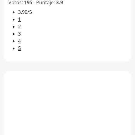
Votos:
195
- Puntaje:
3.9
3.90/5
1
2
3
4
5