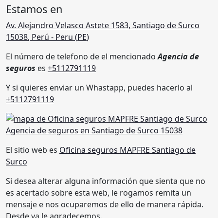
Estamos en
Av. Alejandro Velasco Astete 1583
,
Santiago de Surco
15038
,
Perú
- Peru (
PE
)
El número de telefono de el mencionado
Agencia de
seguros
es
+5112791119
Y si quieres enviar un Whastapp, puedes hacerlo al
+5112791119
El sitio web es
Oficina seguros MAPFRE Santiago de
Surco
Si desea alterar alguna información que sienta que no
es acertado sobre esta web, le rogamos remita un
mensaje e nos ocuparemos de ello de manera rápida.
Desde ya le agradecemos.