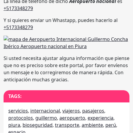
La línea de telefono de dicho
Aeropuerto nacional
es
+5173348279
Y si quieres enviar un Whastapp, puedes hacerlo al
+5173348279
Si usted necesita ajustar alguna información que piense
que no es preciso sobre este portal, por favor envíenos
un mensaje e lo corregiremos de manera rápida. Con
anticipación muchas gracias.
TAGS:
servicios
,
internacional
,
viajeros
,
pasajeros
,
protocolos
,
guillermo
,
aeropuerto
,
experiencia
,
piura
,
bioseguridad
,
transporte
,
ambiente
,
perú
,
espacio